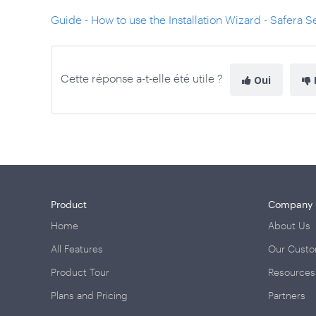
Guide - How to use the Installation Wizard - Safera 
Cette réponse a-t-elle été utile ?
Oui
Product
Company
Home
About Us
All Features
Our Cust
Product Tour
Resources
Plans and Pricing
Partners