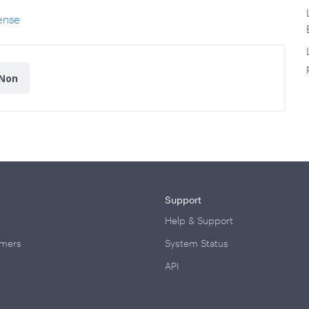
Sense
Non
Support
Help & Support
omers
System Status
API