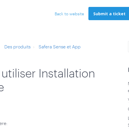
Submit a ticket
Back to website
Des produits
Safera Sense et App
iliser Installation
e
ere: