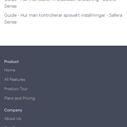
Sense
Guide - Hur man kontrollerar spisvakt inställningar - Safera
Sense
Product
Home
All Features
Product Tour
Plans and Pricing
Company
About Us