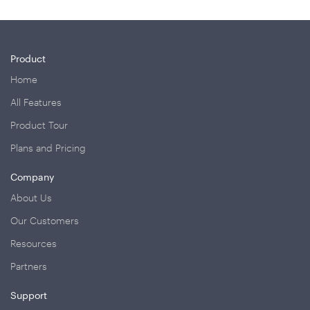
Product
Home
All Features
Product Tour
Plans and Pricing
Company
About Us
Our Customers
Resources
Partners
Support