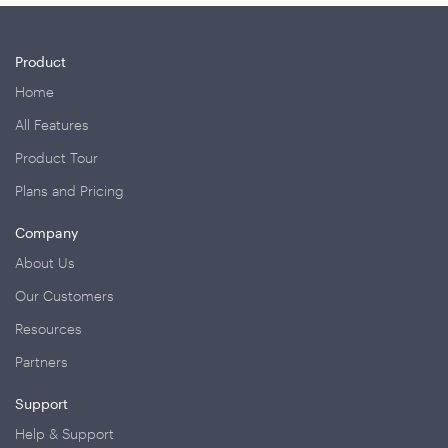
Product
Home
All Features
Product Tour
Plans and Pricing
Company
About Us
Our Customers
Resources
Partners
Support
Help & Support